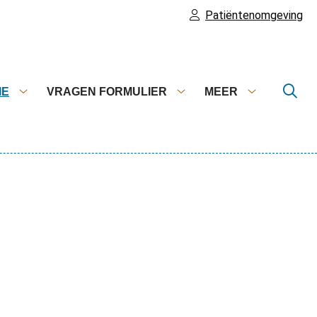
Patiëntenomgeving
IE
VRAGEN FORMULIER
MEER
Informatie
Vragen
Meer
submenu
formulier
submenu
submenu