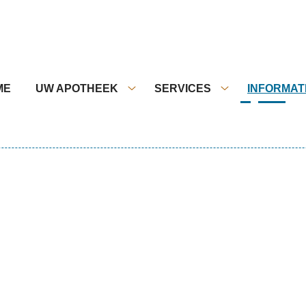
nu
ME
UW APOTHEEK
SERVICES
INFORMAT
Uw
Services
apotheek
submenu
submenu