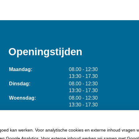
Openingstijden
tot
Maandag:
08.00
- 12:30
tot
13:30
- 17.30
tot
Dinsdag:
08.00
- 12:30
tot
13:30
- 17.30
tot
Woensdag:
08.00
- 12:30
tot
13:30
- 17.30
tot
Donderdag:
08.00
- 12:30
tot
13:30
- 17.30
tot
Vrijdag:
08.00
- 12:30
 goed kan werken. Voor analytische cookies en externe inhoud vragen 
tot
13:30
- 17.30
en Google Analytics. Voor externe inhoud werken wij samen met Goog