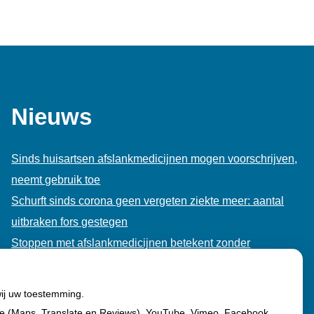
Nieuws
Sinds huisartsen afslankmedicijnen mogen voorschrijven,
neemt gebruik toe
Schurft sinds corona geen vergeten ziekte meer: aantal
uitbraken fors gestegen
Stoppen met afslankmedicijnen betekent zonder
leefstijlaanpassingen weer gewichtstoename
Kookadvies drinkwater in provincie Utrecht vanwege
wij uw toestemming.
besmetting
le (Maps, Translate en Reviews), YouTube, Vimeo, Facebook,