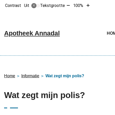
Tekst
Tekst
Contrast
Tekstgrootte
100%
Uit
verkleinen
vergroten
met
met
10%
10%
Hoofdme
Apotheek Annadal
HO
Home
Informatie
Wat zegt mijn polis?
Wat zegt mijn polis?