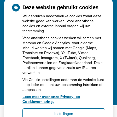
Deze website gebruikt cookies
Sinds huisartsen afslankmedicijnen mogen voorschrijven,
Wij gebruiken noodzakelijke cookies zodat deze
neemt gebruik toe
website goed kan werken. Voor analytische
Schurft sinds corona geen vergeten ziekte meer: aantal
cookies en externe inhoud vragen wij uw
toestemming.
uitbraken fors gestegen
Voor analytische cookies werken wij samen met
Stoppen met afslankmedicijnen betekent zonder
Matomo en Google Analytics. Voor externe
inhoud werken wij samen met Google (Maps,
leefstijlaanpassingen weer gewichtstoename
Translate en Reviews), YouTube, Vimeo,
Kookadvies drinkwater in provincie Utrecht vanwege
Facebook, Instagram, X (Twitter), Qualizorg,
Patiëntenvertellen en ZorgkaartNederland. Deze
besmetting
partijen kunnen gegevens zoals uw IP-adres
verwerken.
Via Cookie-instellingen onderaan de website kunt
u op ieder moment uw toestemming intrekken of
aanpassen.
Lees meer over onze Privacy- en
Cookieverklaring.
Instellingen