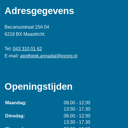
Adresgegevens
Becanusstraat 15A 04
6216 BX Maastricht
Tel:
043 310 01 62
E-mail:
apotheek.annadal@ezorg.nl
Openingstijden
tot
Maandag:
08.00
- 12:30
tot
13:30
- 17.30
tot
Dinsdag:
08.00
- 12:30
tot
13:30
- 17.30