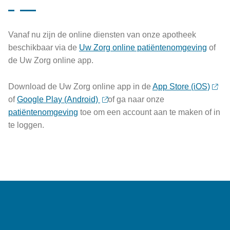
Vanaf nu zijn de online diensten van onze apotheek
beschikbaar via de
Uw Zorg online patiëntenomgeving
of
de Uw Zorg online app.
Download de Uw Zorg online app in de
App Store (iOS)
of
Google Play (Android)
of ga naar onze
patiëntenomgeving
toe om een account aan te maken of in
te loggen.