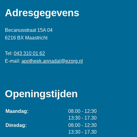
Adresgegevens
Becanusstraat 15A 04
6216 BX Maastricht
Tel:
043 310 01 62
E-mail:
apotheek.annadal@ezorg.nl
Openingstijden
tot
Maandag:
08.00
- 12:30
tot
13:30
- 17.30
tot
Dinsdag:
08.00
- 12:30
tot
13:30
- 17.30