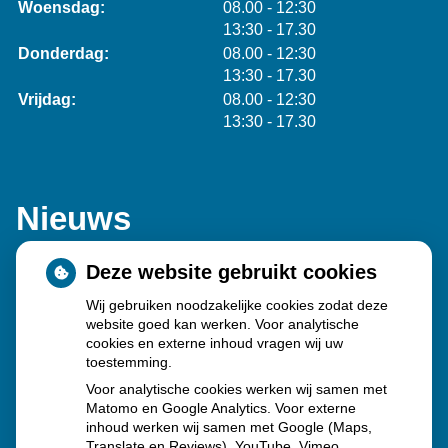
tot
Woensdag:
08.00
- 12:30
tot
13:30
- 17.30
tot
Donderdag:
08.00
- 12:30
tot
13:30
- 17.30
tot
Vrijdag:
08.00
- 12:30
tot
13:30
- 17.30
Nieuws
Deze website gebruikt cookies
Sinds huisartsen afslankmedicijnen mogen voorschrijven,
Wij gebruiken noodzakelijke cookies zodat deze
neemt gebruik toe
website goed kan werken. Voor analytische
Schurft sinds corona geen vergeten ziekte meer: aantal
cookies en externe inhoud vragen wij uw
toestemming.
uitbraken fors gestegen
Voor analytische cookies werken wij samen met
Stoppen met afslankmedicijnen betekent zonder
Matomo en Google Analytics. Voor externe
leefstijlaanpassingen weer gewichtstoename
inhoud werken wij samen met Google (Maps,
Translate en Reviews), YouTube, Vimeo,