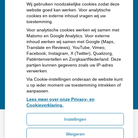
Wij gebruiken noodzakelijke cookies zodat deze
neemt gebruik toe
website goed kan werken. Voor analytische
Schurft sinds corona geen vergeten ziekte meer: aantal
cookies en externe inhoud vragen wij uw
toestemming.
uitbraken fors gestegen
Voor analytische cookies werken wij samen met
Stoppen met afslankmedicijnen betekent zonder
Matomo en Google Analytics. Voor externe
inhoud werken wij samen met Google (Maps,
leefstijlaanpassingen weer gewichtstoename
Translate en Reviews), YouTube, Vimeo,
Kookadvies drinkwater in provincie Utrecht vanwege
Facebook, Instagram, X (Twitter), Qualizorg,
Patiëntenvertellen en ZorgkaartNederland. Deze
besmetting
partijen kunnen gegevens zoals uw IP-adres
verwerken.
Via Cookie-instellingen onderaan de website kunt
u op ieder moment uw toestemming intrekken of
aanpassen.
Lees meer over onze Privacy- en
Cookieverklaring.
Instellingen
Uw Zorg Online
|
Beheer
Weigeren