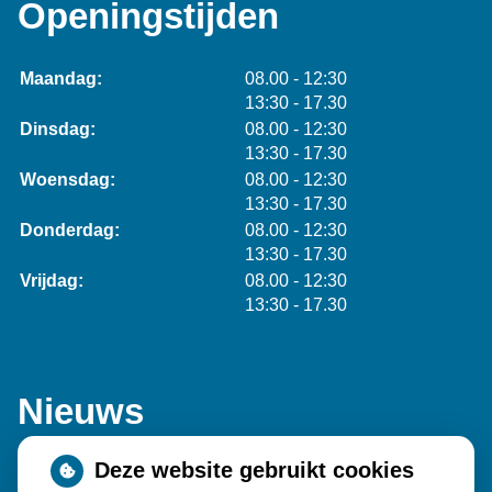
Openingstijden
tot
Maandag:
08.00
- 12:30
tot
13:30
- 17.30
tot
Dinsdag:
08.00
- 12:30
tot
13:30
- 17.30
tot
Woensdag:
08.00
- 12:30
tot
13:30
- 17.30
tot
Donderdag:
08.00
- 12:30
tot
13:30
- 17.30
tot
Vrijdag:
08.00
- 12:30
tot
13:30
- 17.30
Nieuws
Deze website gebruikt cookies
Sinds huisartsen afslankmedicijnen mogen voorschrijven,