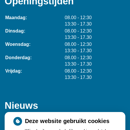
Openingstijden
tot
Maandag:
08.00
- 12:30
tot
13:30
- 17.30
tot
Dinsdag:
08.00
- 12:30
tot
13:30
- 17.30
tot
Woensdag:
08.00
- 12:30
tot
13:30
- 17.30
tot
Donderdag:
08.00
- 12:30
tot
13:30
- 17.30
tot
Vrijdag:
08.00
- 12:30
tot
13:30
- 17.30
Nieuws
Deze website gebruikt cookies
Sinds huisartsen afslankmedicijnen mogen voorschrijven,