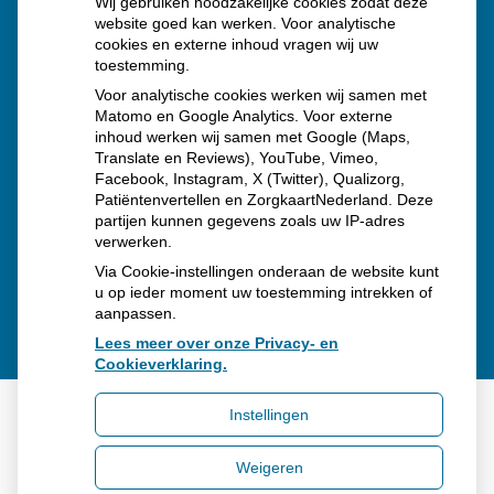
Wij gebruiken noodzakelijke cookies zodat deze
neemt gebruik toe
website goed kan werken. Voor analytische
Schurft sinds corona geen vergeten ziekte meer: aantal
cookies en externe inhoud vragen wij uw
toestemming.
uitbraken fors gestegen
Voor analytische cookies werken wij samen met
Stoppen met afslankmedicijnen betekent zonder
Matomo en Google Analytics. Voor externe
inhoud werken wij samen met Google (Maps,
leefstijlaanpassingen weer gewichtstoename
Translate en Reviews), YouTube, Vimeo,
Kookadvies drinkwater in provincie Utrecht vanwege
Facebook, Instagram, X (Twitter), Qualizorg,
Patiëntenvertellen en ZorgkaartNederland. Deze
besmetting
partijen kunnen gegevens zoals uw IP-adres
verwerken.
Via Cookie-instellingen onderaan de website kunt
u op ieder moment uw toestemming intrekken of
aanpassen.
Lees meer over onze Privacy- en
Cookieverklaring.
Instellingen
Uw Zorg Online
|
Beheer
Weigeren
Bezoek