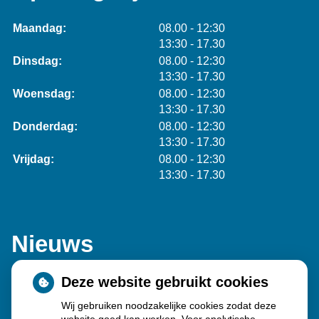
tot
Maandag:
08.00
- 12:30
tot
13:30
- 17.30
tot
Dinsdag:
08.00
- 12:30
tot
13:30
- 17.30
tot
Woensdag:
08.00
- 12:30
tot
13:30
- 17.30
tot
Donderdag:
08.00
- 12:30
tot
13:30
- 17.30
tot
Vrijdag:
08.00
- 12:30
tot
13:30
- 17.30
Nieuws
Deze website gebruikt cookies
Sinds huisartsen afslankmedicijnen mogen voorschrijven,
Wij gebruiken noodzakelijke cookies zodat deze
neemt gebruik toe