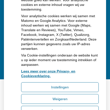
website goed kan werken. Voor analytische
Schurft sinds corona geen vergeten ziekte meer: aantal
cookies en externe inhoud vragen wij uw
toestemming.
uitbraken fors gestegen
Voor analytische cookies werken wij samen met
Stoppen met afslankmedicijnen betekent zonder
Matomo en Google Analytics. Voor externe
inhoud werken wij samen met Google (Maps,
leefstijlaanpassingen weer gewichtstoename
Translate en Reviews), YouTube, Vimeo,
Kookadvies drinkwater in provincie Utrecht vanwege
Facebook, Instagram, X (Twitter), Qualizorg,
Patiëntenvertellen en ZorgkaartNederland. Deze
besmetting
partijen kunnen gegevens zoals uw IP-adres
verwerken.
Via Cookie-instellingen onderaan de website kunt
u op ieder moment uw toestemming intrekken of
aanpassen.
Lees meer over onze Privacy- en
Cookieverklaring.
Instellingen
Uw Zorg Online
|
Beheer
Weigeren
Bezoek
onze