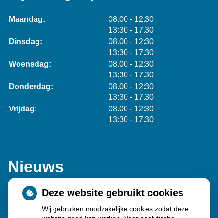
tot
Maandag:
08.00
- 12:30
tot
13:30
- 17.30
tot
Dinsdag:
08.00
- 12:30
tot
13:30
- 17.30
tot
Woensdag:
08.00
- 12:30
tot
13:30
- 17.30
tot
Donderdag:
08.00
- 12:30
tot
13:30
- 17.30
tot
Vrijdag:
08.00
- 12:30
tot
13:30
- 17.30
Nieuws
Deze website gebruikt cookies
Sinds huisartsen afslankmedicijnen mogen voorschrijven,
Wij gebruiken noodzakelijke cookies zodat deze
neemt gebruik toe