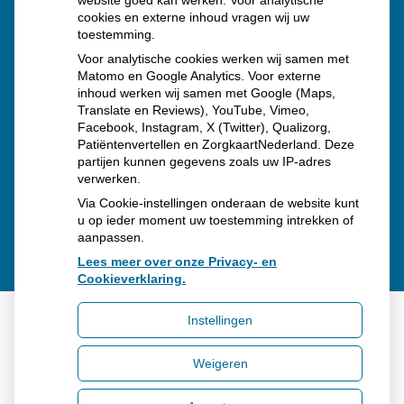
website goed kan werken. Voor analytische
Schurft sinds corona geen vergeten ziekte meer: aantal
cookies en externe inhoud vragen wij uw
toestemming.
uitbraken fors gestegen
Voor analytische cookies werken wij samen met
Stoppen met afslankmedicijnen betekent zonder
Matomo en Google Analytics. Voor externe
inhoud werken wij samen met Google (Maps,
leefstijlaanpassingen weer gewichtstoename
Translate en Reviews), YouTube, Vimeo,
Kookadvies drinkwater in provincie Utrecht vanwege
Facebook, Instagram, X (Twitter), Qualizorg,
Patiëntenvertellen en ZorgkaartNederland. Deze
besmetting
partijen kunnen gegevens zoals uw IP-adres
verwerken.
Via Cookie-instellingen onderaan de website kunt
u op ieder moment uw toestemming intrekken of
aanpassen.
Lees meer over onze Privacy- en
Cookieverklaring.
Instellingen
Uw Zorg Online
|
Beheer
Weigeren
Bezoek
onze